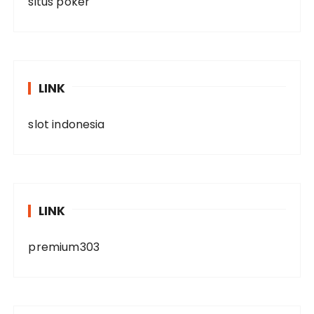
situs poker
LINK
slot indonesia
LINK
premium303