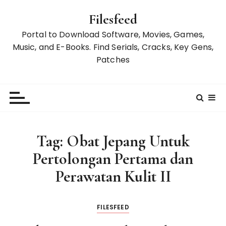
S
Filesfeed
k
i
Portal to Download Software, Movies, Games,
p
Music, and E-Books. Find Serials, Cracks, Key Gens,
t
Patches
o
c
o
n
t
e
Tag:
Obat Jepang Untuk
n
Pertolongan Pertama dan
t
Perawatan Kulit II
FILESFEED