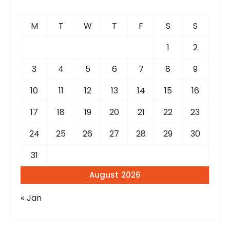
h
f
M
T
W
T
F
S
S
o
r
1
2
:
3
4
5
6
7
8
9
10
11
12
13
14
15
16
17
18
19
20
21
22
23
24
25
26
27
28
29
30
31
August 2026
« Jan