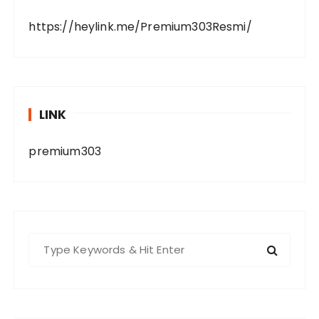
https://heylink.me/Premium303Resmi/
LINK
premium303
S
e
a
r
c