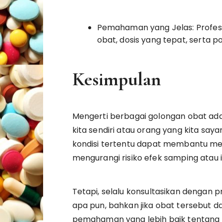
Pemahaman yang Jelas: Profes
obat, dosis yang tepat, serta p
Kesimpulan
Mengerti berbagai golongan obat ad
kita sendiri atau orang yang kita say
kondisi tertentu dapat membantu me
mengurangi risiko efek samping atau 
Tetapi, selalu konsultasikan dengan
apa pun, bahkan jika obat tersebut d
pemahaman yang lebih baik tentang 