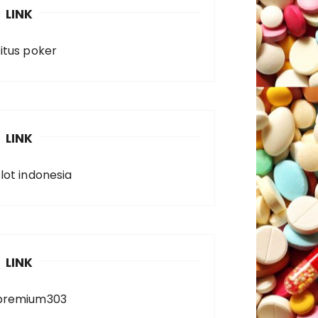
LINK
situs poker
LINK
slot indonesia
LINK
premium303