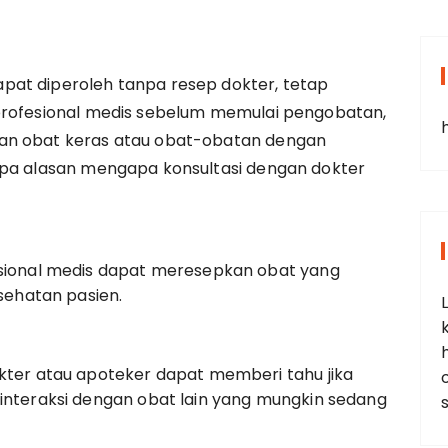
pat diperoleh tanpa resep dokter, tetap
profesional medis sebelum memulai pengobatan,
an obat keras atau obat-obatan dengan
apa alasan mengapa konsultasi dengan dokter
esional medis dapat meresepkan obat yang
esehatan pasien.
kter atau apoteker dapat memberi tahu jika
interaksi dengan obat lain yang mungkin sedang