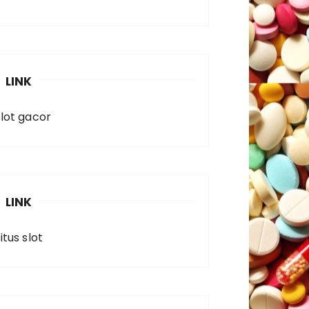
LINK
slot gacor
LINK
itus slot