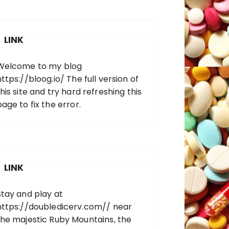
LINK
Welcome to my blog
https://bloog.io/
The full version of
his site and try hard refreshing this
page to fix the error.
LINK
Stay and play at
https://doubledicerv.com//
near
the majestic Ruby Mountains, the