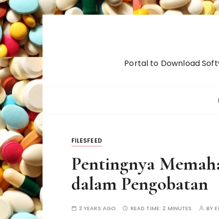
S
k
i
p
Portal to Download Soft
t
o
c
o
n
t
FILESFEED
e
n
Pentingnya Memaham
t
dalam Pengobatan
3 YEARS AGO
READ TIME:
2 MINUTES
BY
E