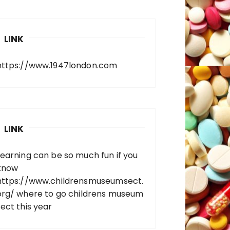
LINK
https://www.1947london.com
LINK
Learning can be so much fun if you
know
https://www.childrensmuseumsect.
org/
where to go childrens museum
sect this year