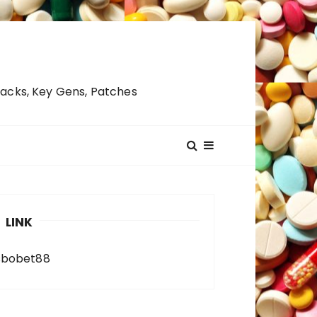
racks, Key Gens, Patches
LINK
sbobet88