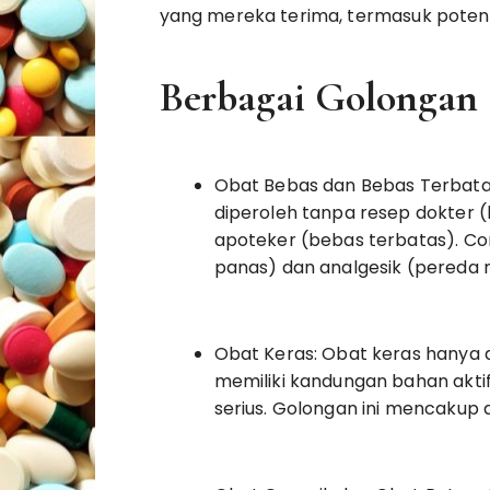
yang mereka terima, termasuk potensi
Berbagai Golongan
Obat Bebas dan Bebas Terbatas
diperoleh tanpa resep dokter
apoteker (bebas terbatas). Con
panas) dan analgesik (pereda n
Obat Keras: Obat keras hanya 
memiliki kandungan bahan akti
serius. Golongan ini mencakup a