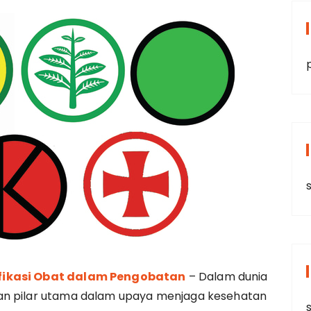
fikasi Obat dalam Pengobatan
– Dalam dunia
n pilar utama dalam upaya menjaga kesehatan
s