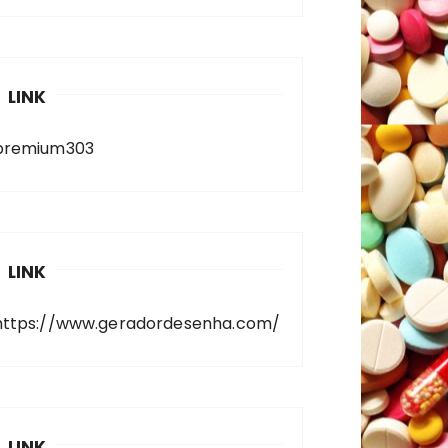
LINK
premium303
LINK
https://www.geradordesenha.com/
LINK