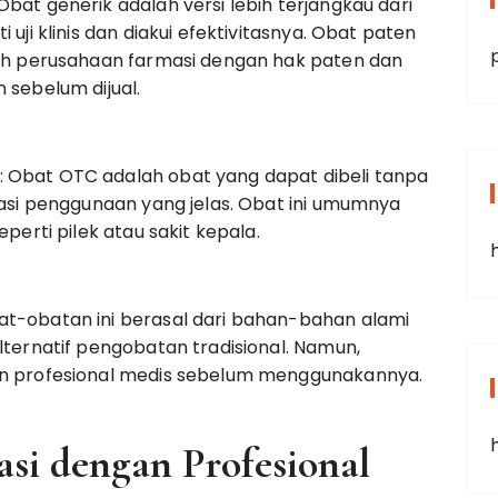
bat generik adalah versi lebih terjangkau dari
uji klinis dan diakui efektivitasnya. Obat paten
leh perusahaan farmasi dengan hak paten dan
 sebelum dijual.
 Obat OTC adalah obat yang dapat dibeli tanpa
kasi penggunaan yang jelas. Obat ini umumnya
perti pilek atau sakit kepala.
t-obatan ini berasal dari bahan-bahan alami
lternatif pengobatan tradisional. Namun,
an profesional medis sebelum menggunakannya.
si dengan Profesional