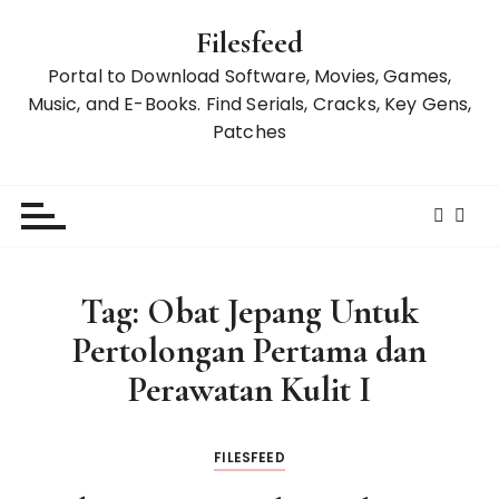
S
Filesfeed
k
i
Portal to Download Software, Movies, Games,
p
Music, and E-Books. Find Serials, Cracks, Key Gens,
t
Patches
o
c
o
n
t
e
Tag:
Obat Jepang Untuk
n
Pertolongan Pertama dan
t
Perawatan Kulit I
FILESFEED