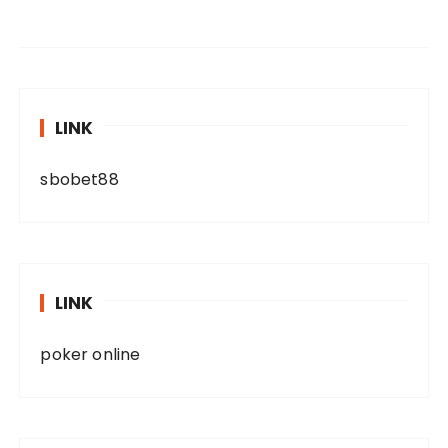
LINK
sbobet88
LINK
poker online