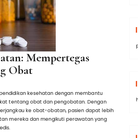
hatan: Mempertegas
g Obat
 pendidikan kesehatan dengan membantu
t tentang obat dan pengobatan. Dengan
rjangkau ke obat-obatan, pasien dapat lebih
hatan mereka dan mengikuti perawatan yang
dis.