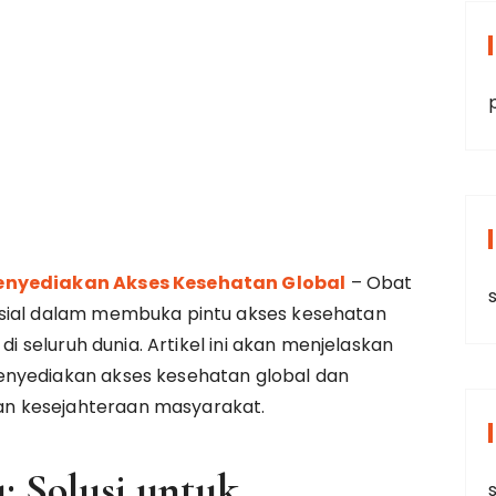
enyediakan Akses Kesehatan Global
– Obat
sial dalam membuka pintu akses kesehatan
di seluruh dunia. Artikel ini akan menjelaskan
enyediakan akses kesehatan global dan
n kesejahteraan masyarakat.
: Solusi untuk
s