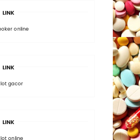
LINK
poker online
LINK
slot gacor
LINK
lot online