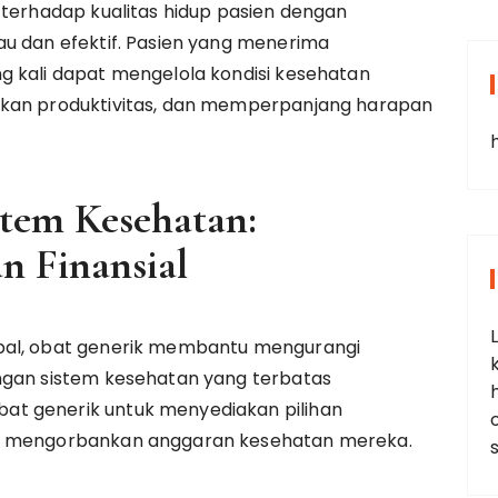
 terhadap kualitas hidup pasien dengan
au dan efektif. Pasien yang menerima
g kali dapat mengelola kondisi kesehatan
tkan produktivitas, dan memperpanjang harapan
stem Kesehatan:
n Finansial
bal, obat generik membantu mengurangi
ngan sistem kesehatan yang terbatas
t generik untuk menyediakan pilihan
us mengorbankan anggaran kesehatan mereka.