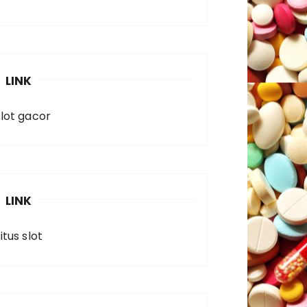
LINK
slot gacor
LINK
itus slot