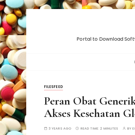
S
k
i
p
Portal to Download Soft
t
o
c
o
n
t
FILESFEED
e
n
Peran Obat Generi
t
Akses Kesehatan Gl
3 YEARS AGO
READ TIME:
2 MINUTES
BY
E