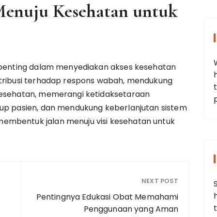
Menuju Kesehatan untuk
r penting dalam menyediakan akses kesehatan
ntribusi terhadap respons wabah, mendukung
t
kesehatan, memerangi ketidaksetaraan
dup pasien, dan mendukung keberlanjutan sistem
embentuk jalan menuju visi kesehatan untuk
NEXT POST
Pentingnya Edukasi Obat Memahami
Penggunaan yang Aman