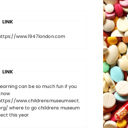
LINK
https://www.1947london.com
LINK
Learning can be so much fun if you
know
https://www.childrensmuseumsect.
org/
where to go childrens museum
sect this year