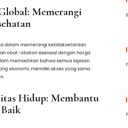
 Global: Memerangi
sehatan
asa dalam memerangi ketidaksetaraan
an obat-obatan esensial dengan harga
dalam memastikan bahwa semua lapisan
kang ekonomi, memiliki akses yang sama
n.
litas Hidup: Membantu
 Baik