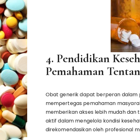
4. Pendidikan Kese
Pemahaman Tentan
Obat generik dapat berperan dalam
mempertegas pemahaman masyaraka
memberikan akses lebih mudah dan te
aktif dalam mengelola kondisi kese
direkomendasikan oleh profesional me