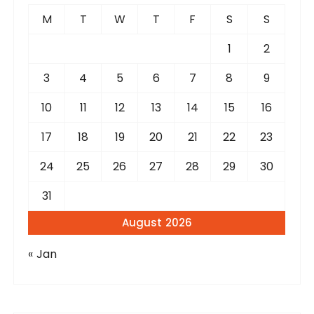
f
M
T
W
T
F
S
S
o
r
1
2
:
3
4
5
6
7
8
9
10
11
12
13
14
15
16
17
18
19
20
21
22
23
24
25
26
27
28
29
30
31
August 2026
« Jan