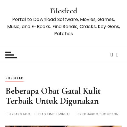
S
Filesfeed
k
i
Portal to Download Software, Movies, Games,
p
Music, and E-Books. Find Serials, Cracks, Key Gens,
t
Patches
o
c
o
n
t
e
FILESFEED
n
t
Beberapa Obat Gatal Kulit
Terbaik Untuk Digunakan
3 YEARS AGO
READ TIME:
1 MINUTE
BY
EDUARDO THOMPSON