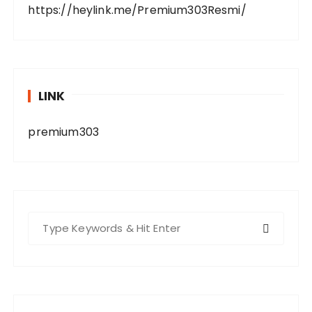
https://heylink.me/Premium303Resmi/
LINK
premium303
S
e
a
r
c
h