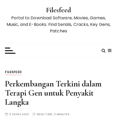
S
Filesfeed
k
i
Portal to Download Software, Movies, Games,
p
Music, and E-Books. Find Serials, Cracks, Key Gens,
t
Patches
o
c
o
n
t
e
FILESFEED
n
t
Perkembangan Terkini dalam
Terapi Gen untuk Penyakit
Langka
3 YEARS AGO
READ TIME:
2 MINUTES