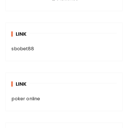
LINK
sbobet88
LINK
poker online