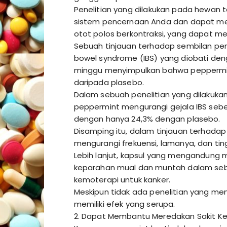
Penelitian yang dilakukan pada hewa
sistem pencernaan Anda dan dapat mere
otot polos berkontraksi, yang dapat me
Sebuah tinjauan terhadap sembilan pene
bowel syndrome (IBS) yang diobati de
minggu menyimpulkan bahwa peppermint
daripada plasebo.
Dalam sebuah penelitian yang dilakukan
peppermint mengurangi gejala IBS seb
dengan hanya 24,3% dengan plasebo.
Disamping itu, dalam tinjauan terhadap 
mengurangi frekuensi, lamanya, dan tin
Lebih lanjut, kapsul yang mengandung 
keparahan mual dan muntah dalam sebu
kemoterapi untuk kanker.
Meskipun tidak ada penelitian yang me
memiliki efek yang serupa.
2. Dapat Membantu Meredakan Sakit Ke