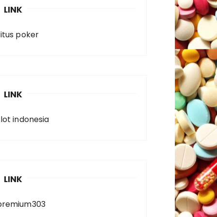
LINK
situs poker
LINK
slot indonesia
LINK
premium303