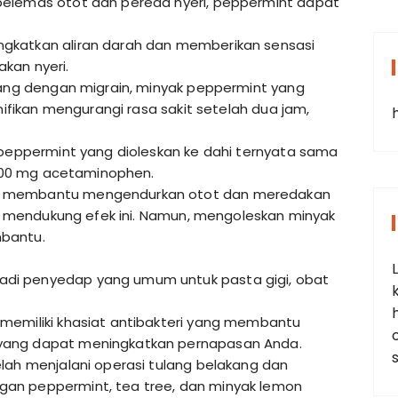
pelemas otot dan pereda nyeri, peppermint dapat
gkatkan aliran darah dan memberikan sensasi
kan nyeri.
orang dengan migrain, minyak peppermint yang
gnifikan mengurangi rasa sakit setelah dua jam,
 peppermint yang dioleskan ke dahi ternyata sama
1.000 mg acetaminophen.
t membantu mengendurkan otot dan meredakan
ang mendukung efek ini. Namun, mengoleskan minyak
mbantu.
di penyedap yang umum untuk pasta gigi, obat
memiliki khasiat antibakteri yang membantu
yang dapat meningkatkan pernapasan Anda.
lah menjalani operasi tulang belakang dan
an peppermint, tea tree, dan minyak lemon