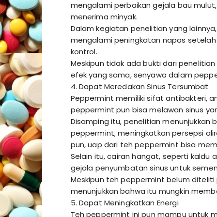
mengalami perbaikan gejala bau mulut
menerima minyak.
Dalam kegiatan penelitian yang lainnya
mengalami peningkatan napas setelah
kontrol.
Meskipun tidak ada bukti dari peneliti
efek yang sama, senyawa dalam pepper
4. Dapat Meredakan Sinus Tersumbat
Peppermint memiliki sifat antibakteri, an
peppermint pun bisa melawan sinus yang 
Disamping itu, penelitian menunjukkan
peppermint, meningkatkan persepsi alir
pun, uap dari teh peppermint bisa me
Selain itu, cairan hangat, seperti kald
gejala penyumbatan sinus untuk semen
Meskipun teh peppermint belum ditelit
menunjukkan bahwa itu mungkin memb
5. Dapat Meningkatkan Energi
Teh peppermint ini pun mampu untuk m