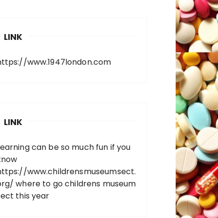
LINK
https://www.1947london.com
LINK
Learning can be so much fun if you
know
https://www.childrensmuseumsect.
org/
where to go childrens museum
sect this year