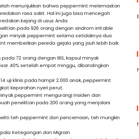
n telah menunjukkan bahwa peppermint melemaskan
dakan rasa sakit. Hal ini juga bisa mencegah
redakan kejang di usus Anda.
litian pada 926 orang dengan sindrom irritable
ngan minyak peppermint selama setidaknya dua
 memberikan pereda gejala yang jauh lebih baik
 pada 72 orang dengan IBS, kapsul minyak
esar 40% setelah empat minggu, dibandingkan
14 uji klinis pada hampir 2.000 anak, peppermint
gkat keparahan nyeri perut.
minyak peppermint mengurangi insiden dan
ah penelitian pada 200 orang yang menjalani
neliti teh peppermint dan pencernaan, teh mungkin
pala Ketegangan dan Migrain