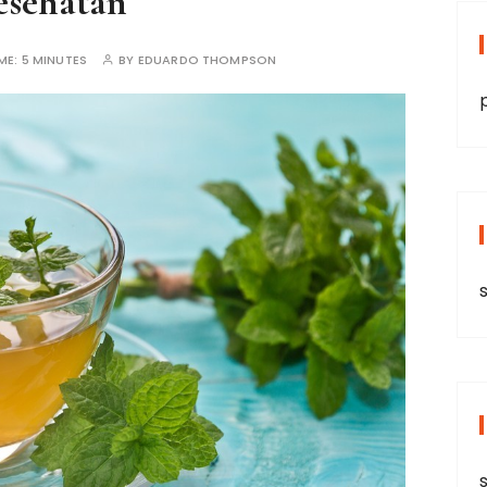
esehatan
ME:
5 MINUTES
BY
EDUARDO THOMPSON
s