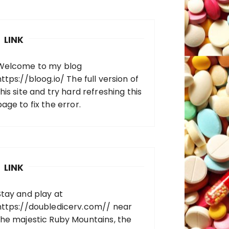
LINK
Welcome to my blog
https://bloog.io/
The full version of
his site and try hard refreshing this
page to fix the error.
LINK
Stay and play at
https://doubledicerv.com//
near
the majestic Ruby Mountains, the