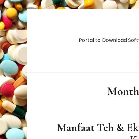
S
k
i
p
Portal to Download Soft
t
o
c
o
n
t
Month
e
n
t
Manfaat Teh & Ek