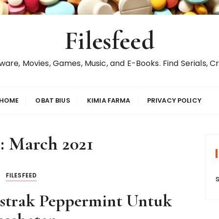
Filesfeed
ware, Movies, Games, Music, and E-Books. Find Serials, C
HOME
OBAT BIUS
KIMIA FARMA
PRIVACY POLICY
:
March 2021
FILESFEED
strak Peppermint Untuk