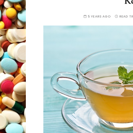
K
5 YEARS AGO
READ TI