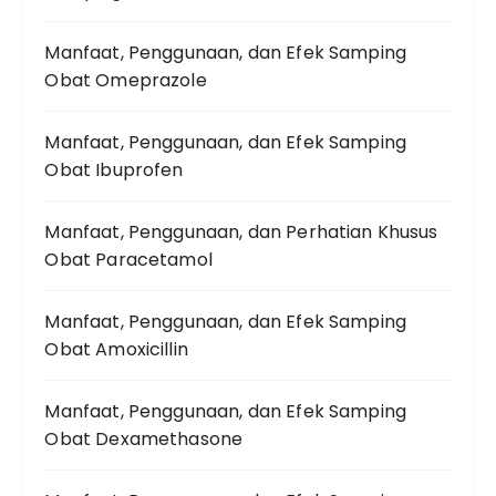
Manfaat, Penggunaan, dan Efek Samping
Obat Omeprazole
Manfaat, Penggunaan, dan Efek Samping
Obat Ibuprofen
Manfaat, Penggunaan, dan Perhatian Khusus
Obat Paracetamol
Manfaat, Penggunaan, dan Efek Samping
Obat Amoxicillin
Manfaat, Penggunaan, dan Efek Samping
Obat Dexamethasone