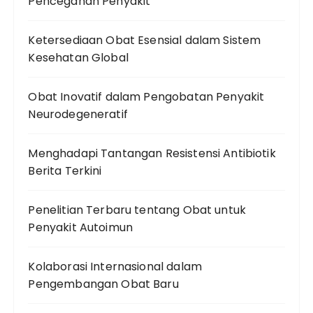
Pencegahan Penyakit
Ketersediaan Obat Esensial dalam Sistem
Kesehatan Global
Obat Inovatif dalam Pengobatan Penyakit
Neurodegeneratif
Menghadapi Tantangan Resistensi Antibiotik
Berita Terkini
Penelitian Terbaru tentang Obat untuk
Penyakit Autoimun
Kolaborasi Internasional dalam
Pengembangan Obat Baru