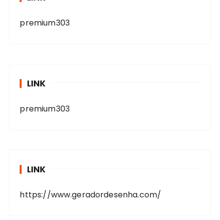
premium303
LINK
premium303
LINK
https://www.geradordesenha.com/