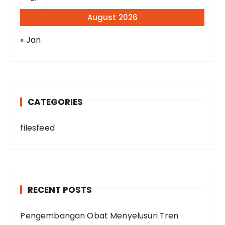
August 2026
« Jan
CATEGORIES
filesfeed
RECENT POSTS
Pengembangan Obat Menyelusuri Tren