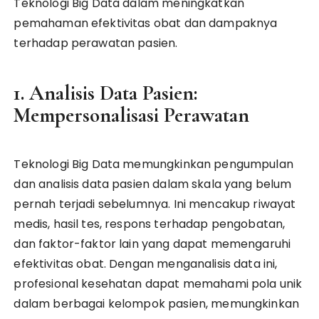
Teknologi Big Data dalam meningkatkan
pemahaman efektivitas obat dan dampaknya
terhadap perawatan pasien.
1. Analisis Data Pasien:
Mempersonalisasi Perawatan
Teknologi Big Data memungkinkan pengumpulan
dan analisis data pasien dalam skala yang belum
pernah terjadi sebelumnya. Ini mencakup riwayat
medis, hasil tes, respons terhadap pengobatan,
dan faktor-faktor lain yang dapat memengaruhi
efektivitas obat. Dengan menganalisis data ini,
profesional kesehatan dapat memahami pola unik
dalam berbagai kelompok pasien, memungkinkan