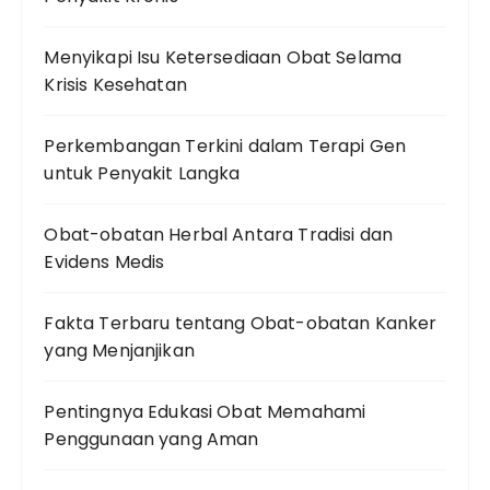
Menyikapi Isu Ketersediaan Obat Selama
Krisis Kesehatan
Perkembangan Terkini dalam Terapi Gen
untuk Penyakit Langka
Obat-obatan Herbal Antara Tradisi dan
Evidens Medis
Fakta Terbaru tentang Obat-obatan Kanker
yang Menjanjikan
Pentingnya Edukasi Obat Memahami
Penggunaan yang Aman