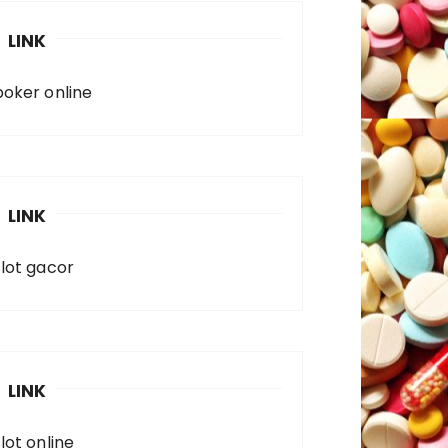
LINK
poker online
LINK
slot gacor
LINK
lot online