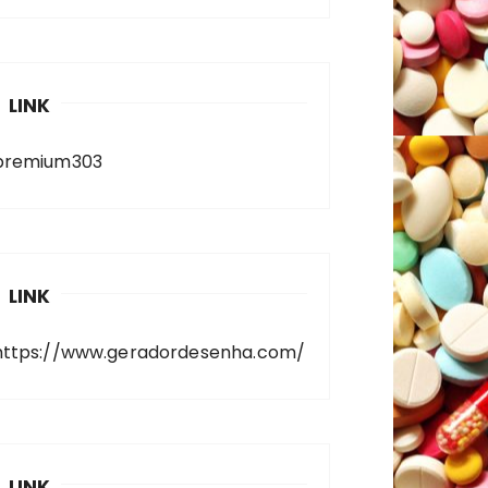
LINK
premium303
LINK
https://www.geradordesenha.com/
LINK