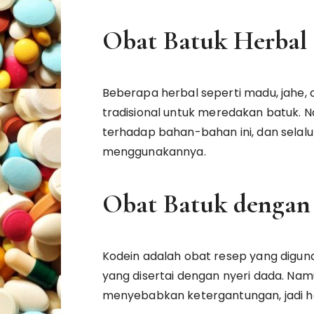
Obat Batuk Herbal
Beberapa herbal seperti madu, jahe,
tradisional untuk meredakan batuk. N
terhadap bahan-bahan ini, dan selal
menggunakannya.
Obat Batuk dengan
Kodein adalah obat resep yang digu
yang disertai dengan nyeri dada. Nam
menyebabkan ketergantungan, jadi ha