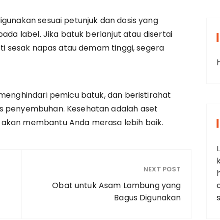
igunakan sesuai petunjuk dan dosis yang
ada label. Jika batuk berlanjut atau disertai
rti sesak napas atau demam tinggi, segera
 menghindari pemicu batuk, dan beristirahat
es penyembuhan. Kesehatan adalah aset
 akan membantu Anda merasa lebih baik.
NEXT POST
Obat untuk Asam Lambung yang
Bagus Digunakan