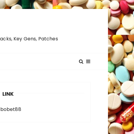
racks, Key Gens, Patches
LINK
sbobet88