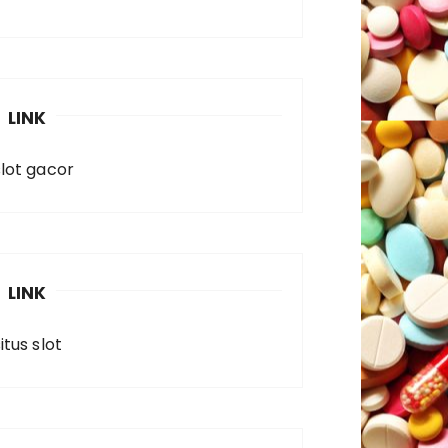
LINK
slot gacor
LINK
itus slot