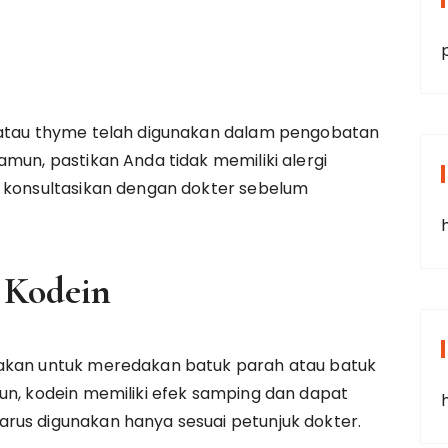
 atau thyme telah digunakan dalam pengobatan
amun, pastikan Anda tidak memiliki alergi
u konsultasikan dengan dokter sebelum
 Kodein
nakan untuk meredakan batuk parah atau batuk
un, kodein memiliki efek samping dan dapat
rus digunakan hanya sesuai petunjuk dokter.