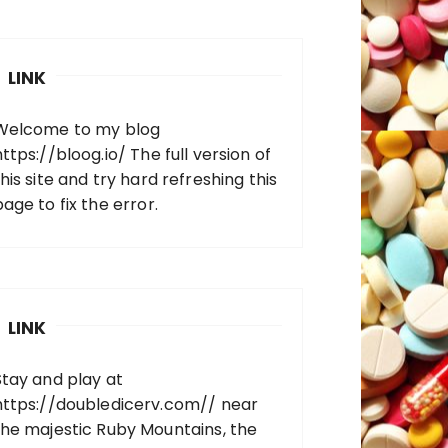
LINK
Welcome to my blog
https://bloog.io/
The full version of
his site and try hard refreshing this
page to fix the error.
LINK
Stay and play at
https://doubledicerv.com//
near
the majestic Ruby Mountains, the