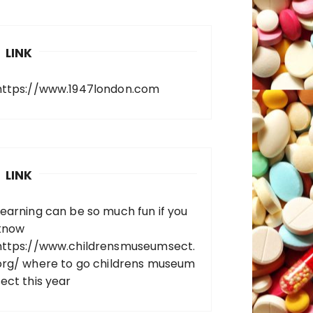
LINK
https://www.1947london.com
LINK
Learning can be so much fun if you
know
https://www.childrensmuseumsect.
org/
where to go childrens museum
sect this year