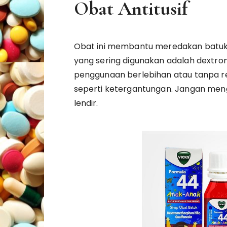
Obat Antitusif
Obat ini membantu meredakan batuk k
yang sering digunakan adalah dextr
penggunaan berlebihan atau tanpa 
seperti ketergantungan. Jangan meng
lendir.