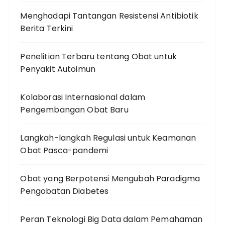
Menghadapi Tantangan Resistensi Antibiotik
Berita Terkini
Penelitian Terbaru tentang Obat untuk
Penyakit Autoimun
Kolaborasi Internasional dalam
Pengembangan Obat Baru
Langkah-langkah Regulasi untuk Keamanan
Obat Pasca-pandemi
Obat yang Berpotensi Mengubah Paradigma
Pengobatan Diabetes
Peran Teknologi Big Data dalam Pemahaman