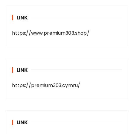
LINK
https://www.premium303.shop/
LINK
https://premium303.cymru/
LINK