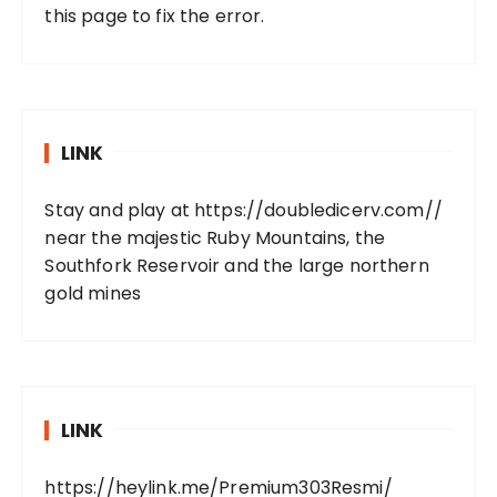
this page to fix the error.
LINK
Stay and play at
https://doubledicerv.com//
near the majestic Ruby Mountains, the
Southfork Reservoir and the large northern
gold mines
LINK
https://heylink.me/Premium303Resmi/