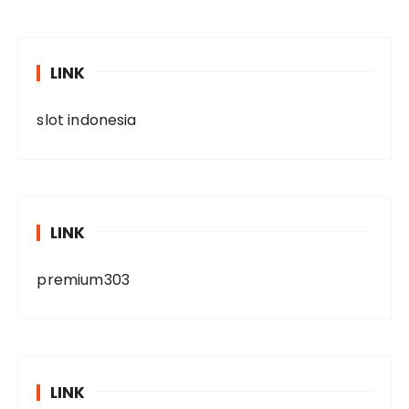
LINK
slot indonesia
LINK
premium303
LINK