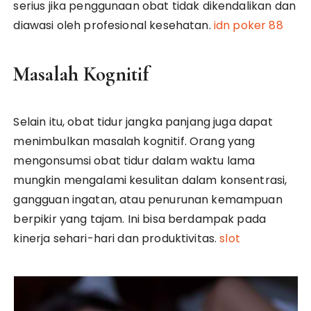
serius jika penggunaan obat tidak dikendalikan dan
diawasi oleh profesional kesehatan.
idn poker 88
Masalah Kognitif
Selain itu, obat tidur jangka panjang juga dapat
menimbulkan masalah kognitif. Orang yang
mengonsumsi obat tidur dalam waktu lama
mungkin mengalami kesulitan dalam konsentrasi,
gangguan ingatan, atau penurunan kemampuan
berpikir yang tajam. Ini bisa berdampak pada
kinerja sehari-hari dan produktivitas.
slot