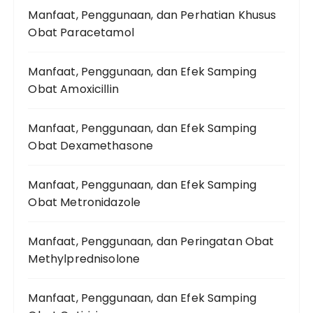
Manfaat, Penggunaan, dan Perhatian Khusus
Obat Paracetamol
Manfaat, Penggunaan, dan Efek Samping
Obat Amoxicillin
Manfaat, Penggunaan, dan Efek Samping
Obat Dexamethasone
Manfaat, Penggunaan, dan Efek Samping
Obat Metronidazole
Manfaat, Penggunaan, dan Peringatan Obat
Methylprednisolone
Manfaat, Penggunaan, dan Efek Samping