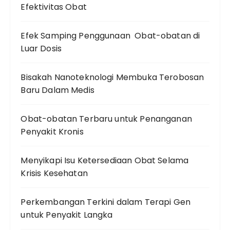
Efektivitas Obat
Efek Samping Penggunaan Obat-obatan di
Luar Dosis
Bisakah Nanoteknologi Membuka Terobosan
Baru Dalam Medis
Obat-obatan Terbaru untuk Penanganan
Penyakit Kronis
Menyikapi Isu Ketersediaan Obat Selama
Krisis Kesehatan
Perkembangan Terkini dalam Terapi Gen
untuk Penyakit Langka