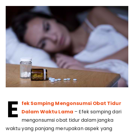
E
fek Samping Mengonsumsi Obat Tidur
Dalam Waktu Lama
– Efek samping dari
mengonsumsi obat tidur dalam jangka
waktu yang panjang merupakan aspek yang