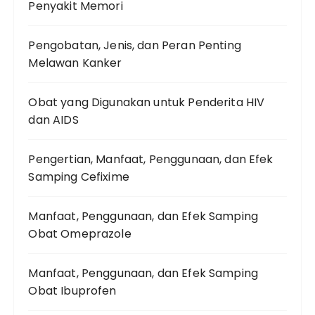
Penyakit Memori
Pengobatan, Jenis, dan Peran Penting
Melawan Kanker
Obat yang Digunakan untuk Penderita HIV
dan AIDS
Pengertian, Manfaat, Penggunaan, dan Efek
Samping Cefixime
Manfaat, Penggunaan, dan Efek Samping
Obat Omeprazole
Manfaat, Penggunaan, dan Efek Samping
Obat Ibuprofen