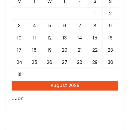
M
T
W
T
F
S
S
o
r
1
2
:
3
4
5
6
7
8
9
10
11
12
13
14
15
16
17
18
19
20
21
22
23
24
25
26
27
28
29
30
31
August 2026
« Jan