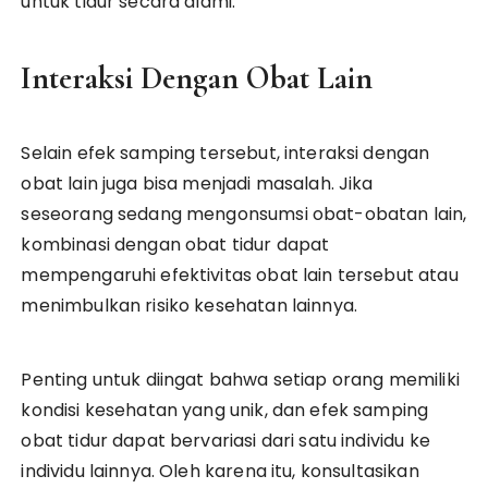
untuk tidur secara alami.
Interaksi Dengan Obat Lain
Selain efek samping tersebut, interaksi dengan
obat lain juga bisa menjadi masalah. Jika
seseorang sedang mengonsumsi obat-obatan lain,
kombinasi dengan obat tidur dapat
mempengaruhi efektivitas obat lain tersebut atau
menimbulkan risiko kesehatan lainnya.
Penting untuk diingat bahwa setiap orang memiliki
kondisi kesehatan yang unik, dan efek samping
obat tidur dapat bervariasi dari satu individu ke
individu lainnya. Oleh karena itu, konsultasikan