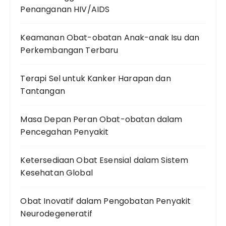
Penanganan HIV/AIDS
Keamanan Obat-obatan Anak-anak Isu dan
Perkembangan Terbaru
Terapi Sel untuk Kanker Harapan dan
Tantangan
Masa Depan Peran Obat-obatan dalam
Pencegahan Penyakit
Ketersediaan Obat Esensial dalam Sistem
Kesehatan Global
Obat Inovatif dalam Pengobatan Penyakit
Neurodegeneratif