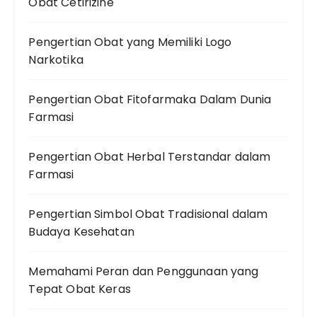
Obat Cetirizine
Pengertian Obat yang Memiliki Logo
Narkotika
Pengertian Obat Fitofarmaka Dalam Dunia
Farmasi
Pengertian Obat Herbal Terstandar dalam
Farmasi
Pengertian Simbol Obat Tradisional dalam
Budaya Kesehatan
Memahami Peran dan Penggunaan yang
Tepat Obat Keras