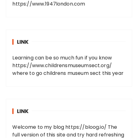
https://www.1947london.com
LINK
Learning can be so much fun if you know
https://www.childrensmuseumsect.org/
where to go childrens museum sect this year
LINK
Welcome to my blog
https://bloog.io/
The
full version of this site and try hard refreshing