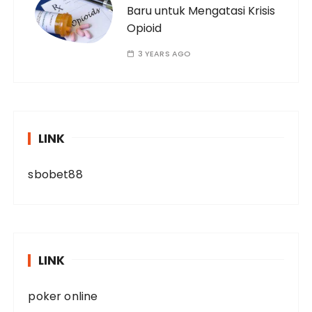
Baru untuk Mengatasi Krisis
Opioid
3 YEARS AGO
LINK
sbobet88
LINK
poker online