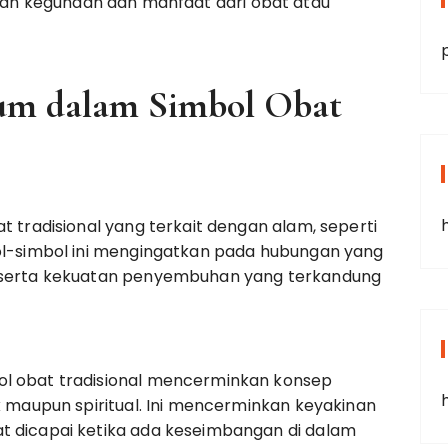
ngan kegunaan dan manfaat dari obat atau
m dalam Simbol Obat
t tradisional yang terkait dengan alam, seperti
ol-simbol ini mengingatkan pada hubungan yang
 serta kekuatan penyembuhan yang terkandung
l obat tradisional mencerminkan konsep
k maupun spiritual. Ini mencerminkan keyakinan
 dicapai ketika ada keseimbangan di dalam