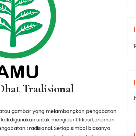
Obat Tradisional
nda atau gambar yang melambangkan pengobatan
ng kali digunakan untuk mengidentifikasi tanaman
engobatan tradisional. Setiap simbol biasanya