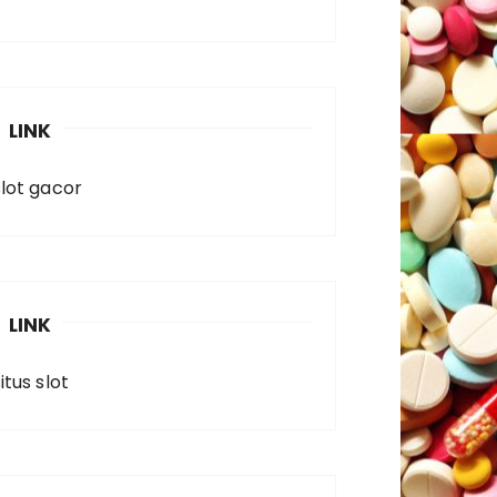
LINK
slot gacor
LINK
itus slot