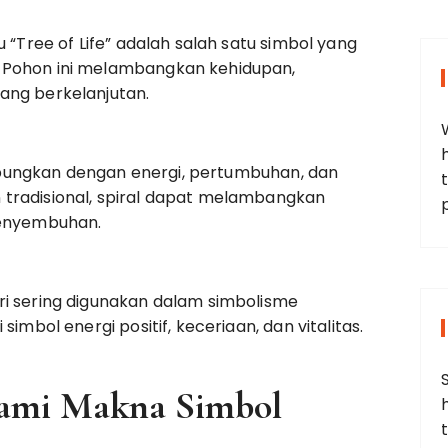
 “Tree of Life” adalah salah satu simbol yang
Pohon ini melambangkan kehidupan,
ang berkelanjutan.
ihubungkan dengan energi, pertumbuhan, dan
t
tradisional, spiral dapat melambangkan
penyembuhan.
i sering digunakan dalam simbolisme
imbol energi positif, keceriaan, dan vitalitas.
ami Makna Simbol