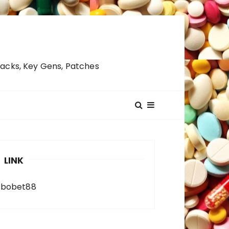
racks, Key Gens, Patches
LINK
sbobet88