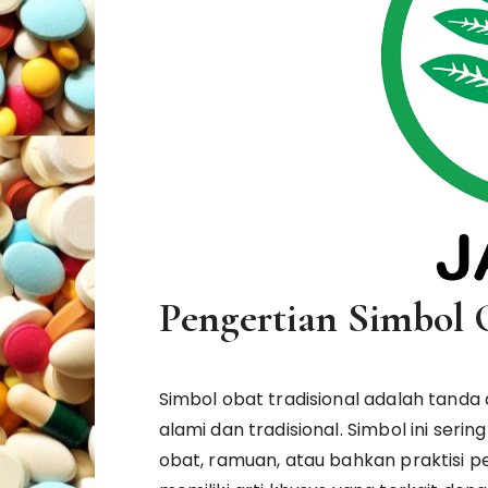
Pengertian Simbol 
Simbol obat tradisional adalah ta
alami dan tradisional. Simbol ini seri
obat, ramuan, atau bahkan praktisi p