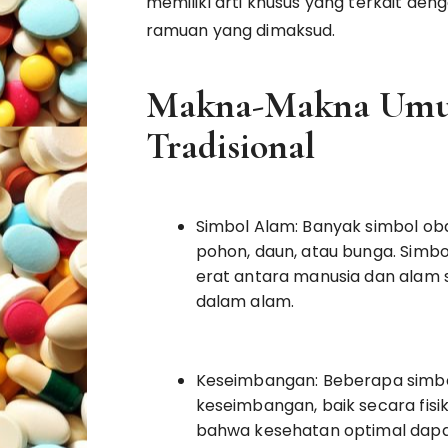
memiliki arti khusus yang terkait de
ramuan yang dimaksud.
Makna-Makna Umu
Tradisional
Simbol Alam: Banyak simbol oba
pohon, daun, atau bunga. Simb
erat antara manusia dan alam
dalam alam.
Keseimbangan: Beberapa simbo
keseimbangan, baik secara fisi
bahwa kesehatan optimal dapat