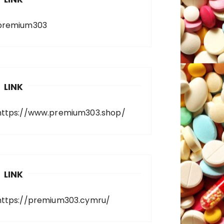
premium303
LINK
https://www.premium303.shop/
LINK
https://premium303.cymru/