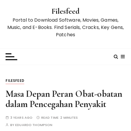
S
Filesfeed
k
i
Portal to Download Software, Movies, Games,
p
Music, and E-Books. Find Serials, Cracks, Key Gens,
t
Patches
o
c
o
n
t
e
FILESFEED
n
t
Masa Depan Peran Obat-obatan
dalam Pencegahan Penyakit
3 YEARS AGO
READ TIME:
2 MINUTES
BY
EDUARDO THOMPSON