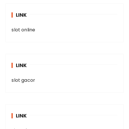
LINK
slot online
LINK
slot gacor
LINK