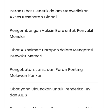
Peran Obat Generik dalam Menyediakan
Akses Kesehatan Global
Pengembangan Vaksin Baru untuk Penyakit
Menular
Obat Alzheimer: Harapan dalam Mengatasi
Penyakit Memori
Pengobatan, Jenis, dan Peran Penting
Melawan Kanker
Obat yang Digunakan untuk Penderita HIV
dan AIDS