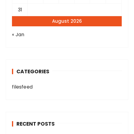
31
August 2026
« Jan
CATEGORIES
filesfeed
RECENT POSTS