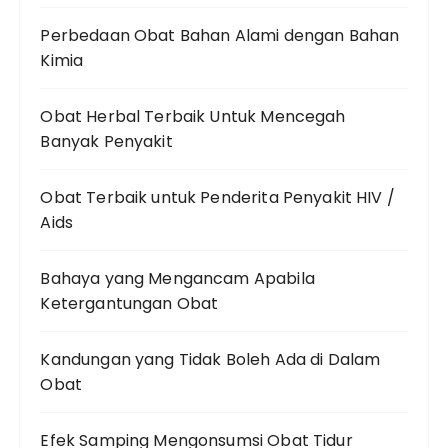
Perbedaan Obat Bahan Alami dengan Bahan
Kimia
Obat Herbal Terbaik Untuk Mencegah
Banyak Penyakit
Obat Terbaik untuk Penderita Penyakit HIV /
Aids
Bahaya yang Mengancam Apabila
Ketergantungan Obat
Kandungan yang Tidak Boleh Ada di Dalam
Obat
Efek Samping Mengonsumsi Obat Tidur