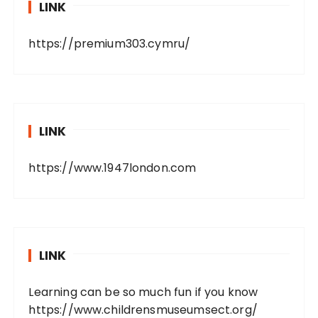
LINK
https://premium303.cymru/
LINK
https://www.1947london.com
LINK
Learning can be so much fun if you know
https://www.childrensmuseumsect.org/