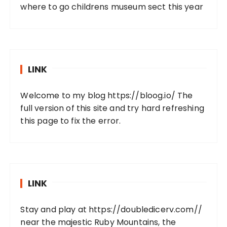
where to go childrens museum sect this year
LINK
Welcome to my blog
https://bloog.io/
The
full version of this site and try hard refreshing
this page to fix the error.
LINK
Stay and play at
https://doubledicerv.com//
near the majestic Ruby Mountains, the