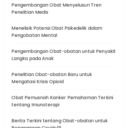
Pengembangan Obat Menyelusuri Tren
Penelitian Medis
Menelisik Potensi Obat Psikedelik dalam
Pengobatan Mental
Pengembangan Obat-obatan untuk Penyakit
Langka pada Anak
Penelitian Obat-obatan Baru untuk
Mengatasi Krisis Opioid
Obat Pemusnah Kanker Pemahaman Terkini
tentang Imunoterapi
Berita Terkini tentang Obat-obatan untuk
Penanganan Covid-19