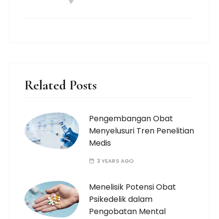
Related Posts
Pengembangan Obat
Menyelusuri Tren Penelitian
Medis
3 YEARS AGO
Menelisik Potensi Obat
Psikedelik dalam
Pengobatan Mental