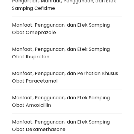
Pengertian, Manfaat, Penggunaan, dan Efek
Samping Cefixime
Manfaat, Penggunaan, dan Efek Samping
Obat Omeprazole
Manfaat, Penggunaan, dan Efek Samping
Obat Ibuprofen
Manfaat, Penggunaan, dan Perhatian Khusus
Obat Paracetamol
Manfaat, Penggunaan, dan Efek Samping
Obat Amoxicillin
Manfaat, Penggunaan, dan Efek Samping
Obat Dexamethasone