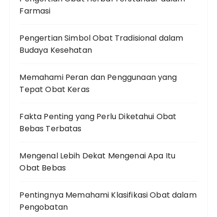
Farmasi
Pengertian Simbol Obat Tradisional dalam
Budaya Kesehatan
Memahami Peran dan Penggunaan yang
Tepat Obat Keras
Fakta Penting yang Perlu Diketahui Obat
Bebas Terbatas
Mengenal Lebih Dekat Mengenai Apa Itu
Obat Bebas
Pentingnya Memahami Klasifikasi Obat dalam
Pengobatan