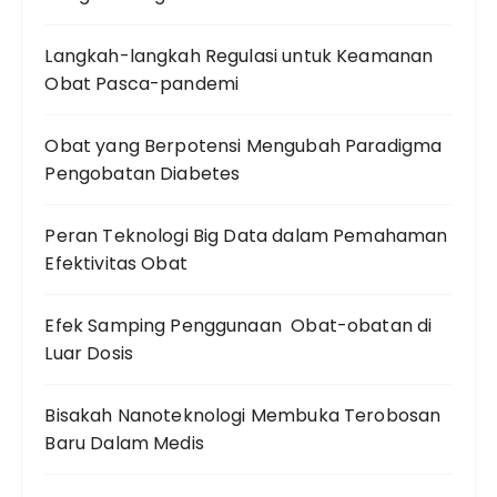
Langkah-langkah Regulasi untuk Keamanan
Obat Pasca-pandemi
Obat yang Berpotensi Mengubah Paradigma
Pengobatan Diabetes
Peran Teknologi Big Data dalam Pemahaman
Efektivitas Obat
Efek Samping Penggunaan Obat-obatan di
Luar Dosis
Bisakah Nanoteknologi Membuka Terobosan
Baru Dalam Medis