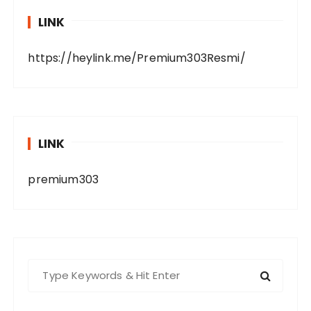
LINK
https://heylink.me/Premium303Resmi/
LINK
premium303
S
e
a