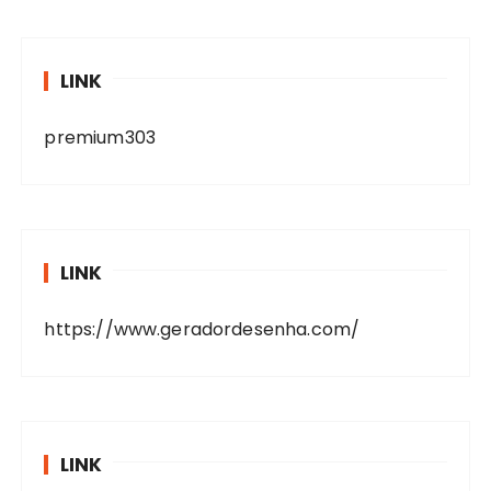
LINK
premium303
LINK
https://www.geradordesenha.com/
LINK