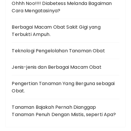
Ohhh Noo!!!! Diabetess Melanda Bagaiman
Cara Mengatasinya?
Berbagai Macam Obat Sakit Gigi yang
Terbukti Ampuh.
Teknologi Pengelolahan Tanaman Obat
Jenis-jenis dan Berbagai Macam Obat
Pengertian Tanaman Yang Berguna sebagai
Obat.
Tanaman Bajakah Pernah Dianggap
Tanaman Penuh Dengan Mistis, seperti Apa?