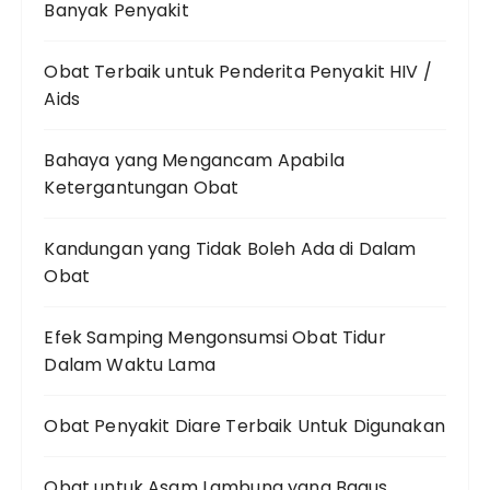
Banyak Penyakit
Obat Terbaik untuk Penderita Penyakit HIV /
Aids
Bahaya yang Mengancam Apabila
Ketergantungan Obat
Kandungan yang Tidak Boleh Ada di Dalam
Obat
Efek Samping Mengonsumsi Obat Tidur
Dalam Waktu Lama
Obat Penyakit Diare Terbaik Untuk Digunakan
Obat untuk Asam Lambung yang Bagus