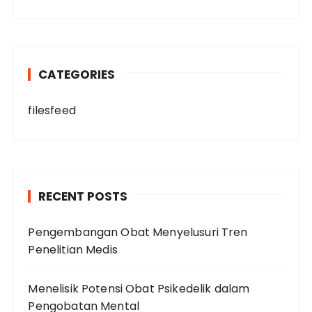
CATEGORIES
filesfeed
RECENT POSTS
Pengembangan Obat Menyelusuri Tren
Penelitian Medis
Menelisik Potensi Obat Psikedelik dalam
Pengobatan Mental