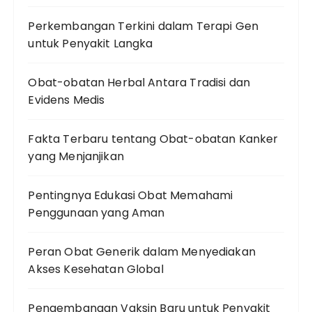
Perkembangan Terkini dalam Terapi Gen
untuk Penyakit Langka
Obat-obatan Herbal Antara Tradisi dan
Evidens Medis
Fakta Terbaru tentang Obat-obatan Kanker
yang Menjanjikan
Pentingnya Edukasi Obat Memahami
Penggunaan yang Aman
Peran Obat Generik dalam Menyediakan
Akses Kesehatan Global
Pengembangan Vaksin Baru untuk Penyakit