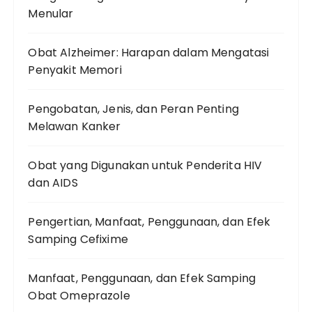
Menular
Obat Alzheimer: Harapan dalam Mengatasi
Penyakit Memori
Pengobatan, Jenis, dan Peran Penting
Melawan Kanker
Obat yang Digunakan untuk Penderita HIV
dan AIDS
Pengertian, Manfaat, Penggunaan, dan Efek
Samping Cefixime
Manfaat, Penggunaan, dan Efek Samping
Obat Omeprazole