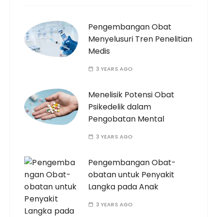
Pengembangan Obat
Menyelusuri Tren Penelitian
Medis
3 YEARS AGO
Menelisik Potensi Obat
Psikedelik dalam
Pengobatan Mental
3 YEARS AGO
Pengembangan Obat-
obatan untuk Penyakit
Langka pada Anak
3 YEARS AGO