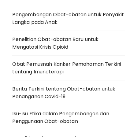
Pengembangan Obat-obatan untuk Penyakit
Langka pada Anak
Penelitian Obat-obatan Baru untuk
Mengatasi Krisis Opioid
Obat Pemusnah Kanker Pemahaman Terkini
tentang Imunoterapi
Berita Terkini tentang Obat-obatan untuk
Penanganan Covid-19
Isu-isu Etika dalam Pengembangan dan
Penggunaan Obat-obatan