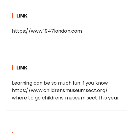
LINK
https://www.1947london.com
LINK
Learning can be so much fun if you know
https://www.childrensmuseumsect.org/
where to go childrens museum sect this year