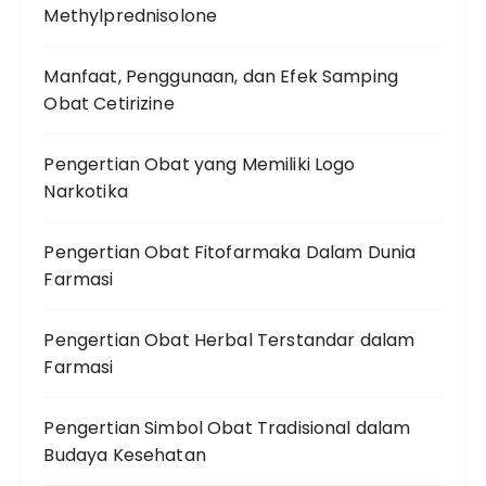
Methylprednisolone
Manfaat, Penggunaan, dan Efek Samping
Obat Cetirizine
Pengertian Obat yang Memiliki Logo
Narkotika
Pengertian Obat Fitofarmaka Dalam Dunia
Farmasi
Pengertian Obat Herbal Terstandar dalam
Farmasi
Pengertian Simbol Obat Tradisional dalam
Budaya Kesehatan