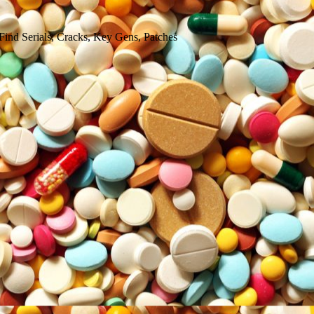
ind Serials, Cracks, Key Gens, Patches