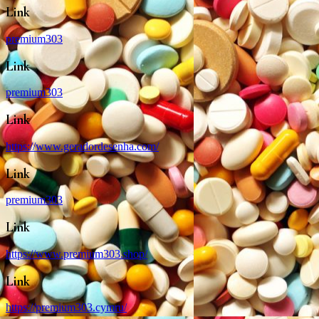
Link
premium303
Link
premium303
Link
https://www.geradordesenha.com/
Link
premium303
Link
https://www.premium303.shop/
Link
https://premium303.cymru/