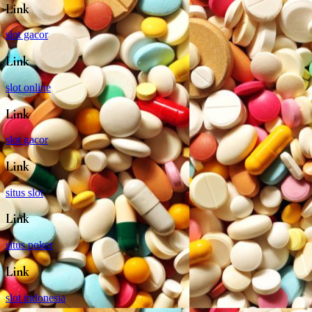
Link
slot gacor
Link
slot online
Link
slot gacor
Link
situs slot
Link
situs poker
Link
slot indonesia