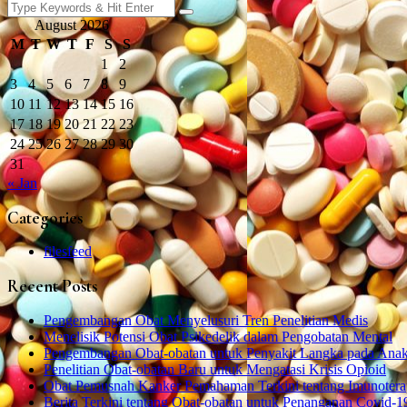
Search
for:
August 2026
M
T
W
T
F
S
S
1
2
3
4
5
6
7
8
9
10
11
12
13
14
15
16
17
18
19
20
21
22
23
24
25
26
27
28
29
30
31
« Jan
Categories
filesfeed
Recent Posts
Pengembangan Obat Menyelusuri Tren Penelitian Medis
Menelisik Potensi Obat Psikedelik dalam Pengobatan Mental
Pengembangan Obat-obatan untuk Penyakit Langka pada Ana
Penelitian Obat-obatan Baru untuk Mengatasi Krisis Opioid
Obat Pemusnah Kanker Pemahaman Terkini tentang Imunotera
Berita Terkini tentang Obat-obatan untuk Penanganan Covid-1