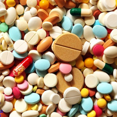
k
pi
9