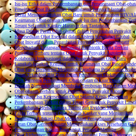
Isu-isu Etika dalam Pengembangan dan Penggunaan Obat-obat
Penelitian Obat Baru untuk Penanganan Penyakit Jantung
Berita Menggembirakan Obat Baru untuk Penanganan HIV/A
Keamanan Obat-obatan Anak-anak Isu dan Perkembangan Ter
Terapi Sel untuk Kanker Harapan dan Tantangan
Masa Depan Peran Obat-obatan dalam Pencegahan Penyakit
Ketersediaan Obat Esensial dalam Sistem Kesehatan Global
Obat Inovatif dalam Pengobatan Penyakit Neurodegeneratif
Menghadapi Tantangan Resistensi Antibiotik Berita Terkini
Penelitian Terbaru tentang Obat untuk Penyakit Autoimun
Kolaborasi Internasional dalam Pengembangan Obat Baru
Langkah-langkah Regulasi untuk Keamanan Obat Pasca-pand
Obat yang Berpotensi Mengubah Paradigma Pengobatan Diabe
Peran Teknologi Big Data dalam Pemahaman Efektivitas Obat
Efek Samping Penggunaan Obat-obatan di Luar Dosis
Bisakah Nanoteknologi Membuka Terobosan Baru Dalam Med
Obat-obatan Terbaru untuk Penanganan Penyakit Kronis
Menyikapi Isu Ketersediaan Obat Selama Krisis Kesehatan
Perkembangan Terkini dalam Terapi Gen untuk Penyakit Lang
Obat-obatan Herbal Antara Tradisi dan Evidens Medis
Fakta Terbaru tentang Obat-obatan Kanker yang Menjanjikan
Pentingnya Edukasi Obat Memahami Penggunaan yang Aman
Peran Obat Generik dalam Menyediakan Akses Kesehatan Glo
Pengembangan Vaksin Baru untuk Penyakit Menular
Obat Alzheimer: Harapan dalam Mengatasi Penyakit Memori