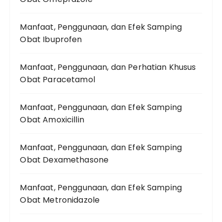
Manfaat, Penggunaan, dan Efek Samping
Obat Ibuprofen
Manfaat, Penggunaan, dan Perhatian Khusus
Obat Paracetamol
Manfaat, Penggunaan, dan Efek Samping
Obat Amoxicillin
Manfaat, Penggunaan, dan Efek Samping
Obat Dexamethasone
Manfaat, Penggunaan, dan Efek Samping
Obat Metronidazole