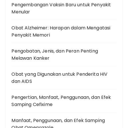
Pengembangan Vaksin Baru untuk Penyakit
Menular
Obat Alzheimer: Harapan dalam Mengatasi
Penyakit Memori
Pengobatan, Jenis, dan Peran Penting
Melawan Kanker
Obat yang Digunakan untuk Penderita HIV
dan AIDS
Pengertian, Manfaat, Penggunaan, dan Efek
Samping Cefixime
Manfaat, Penggunaan, dan Efek Samping
Obat Omeprazole