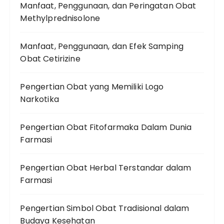
Manfaat, Penggunaan, dan Peringatan Obat
Methylprednisolone
Manfaat, Penggunaan, dan Efek Samping
Obat Cetirizine
Pengertian Obat yang Memiliki Logo
Narkotika
Pengertian Obat Fitofarmaka Dalam Dunia
Farmasi
Pengertian Obat Herbal Terstandar dalam
Farmasi
Pengertian Simbol Obat Tradisional dalam
Budaya Kesehatan