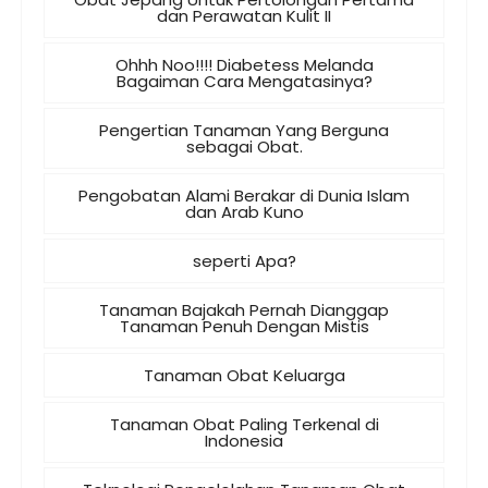
dan Perawatan Kulit II
Ohhh Noo!!!! Diabetess Melanda
Bagaiman Cara Mengatasinya?
Pengertian Tanaman Yang Berguna
sebagai Obat.
Pengobatan Alami Berakar di Dunia Islam
dan Arab Kuno
seperti Apa?
Tanaman Bajakah Pernah Dianggap
Tanaman Penuh Dengan Mistis
Tanaman Obat Keluarga
Tanaman Obat Paling Terkenal di
Indonesia