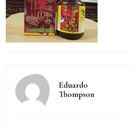
Eduardo
Thompson