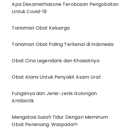
Apa Dexamethasone Terobosan Pengobatan
Untuk Covid-19
Tanaman Obat Keluarga
Tanaman Obat Paling Terkenal di Indonesia
Obat Cina Legendaris dan Khasiatnya
Obat Alami Untuk Penyakit Asam Urat
Fungsinya dan Jenis-Jenis Golongan
Antibiotik
Mengatasi Susah Tidur Dengan Meminum
Obat Penenang. Waspada!!!