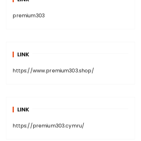
premium303
LINK
https://www.premium303.shop/
LINK
https://premium303.cymru/