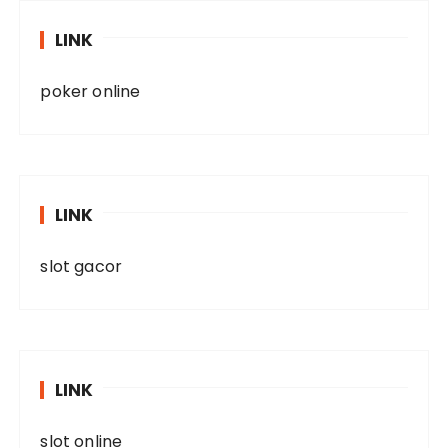
LINK
poker online
LINK
slot gacor
LINK
slot online