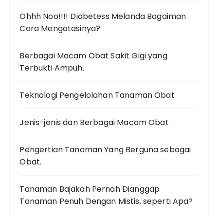
Ohhh Noo!!!! Diabetess Melanda Bagaiman
Cara Mengatasinya?
Berbagai Macam Obat Sakit Gigi yang
Terbukti Ampuh.
Teknologi Pengelolahan Tanaman Obat
Jenis-jenis dan Berbagai Macam Obat
Pengertian Tanaman Yang Berguna sebagai
Obat.
Tanaman Bajakah Pernah Dianggap
Tanaman Penuh Dengan Mistis, seperti Apa?