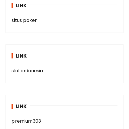
LINK
situs poker
LINK
slot indonesia
LINK
premium303