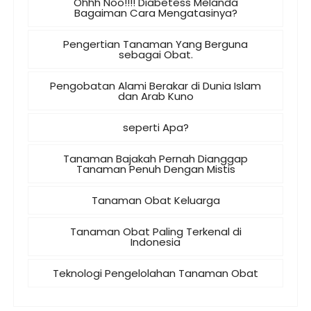
Ohhh Noo!!!! Diabetess Melanda
Bagaiman Cara Mengatasinya?
Pengertian Tanaman Yang Berguna
sebagai Obat.
Pengobatan Alami Berakar di Dunia Islam
dan Arab Kuno
seperti Apa?
Tanaman Bajakah Pernah Dianggap
Tanaman Penuh Dengan Mistis
Tanaman Obat Keluarga
Tanaman Obat Paling Terkenal di
Indonesia
Teknologi Pengelolahan Tanaman Obat