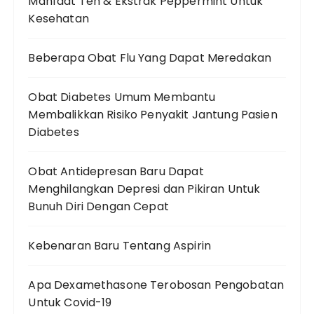
Manfaat Teh & Ekstrak Peppermint Untuk
Kesehatan
Beberapa Obat Flu Yang Dapat Meredakan
Obat Diabetes Umum Membantu
Membalikkan Risiko Penyakit Jantung Pasien
Diabetes
Obat Antidepresan Baru Dapat
Menghilangkan Depresi dan Pikiran Untuk
Bunuh Diri Dengan Cepat
Kebenaran Baru Tentang Aspirin
Apa Dexamethasone Terobosan Pengobatan
Untuk Covid-19