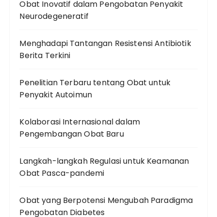
Obat Inovatif dalam Pengobatan Penyakit
Neurodegeneratif
Menghadapi Tantangan Resistensi Antibiotik
Berita Terkini
Penelitian Terbaru tentang Obat untuk
Penyakit Autoimun
Kolaborasi Internasional dalam
Pengembangan Obat Baru
Langkah-langkah Regulasi untuk Keamanan
Obat Pasca-pandemi
Obat yang Berpotensi Mengubah Paradigma
Pengobatan Diabetes