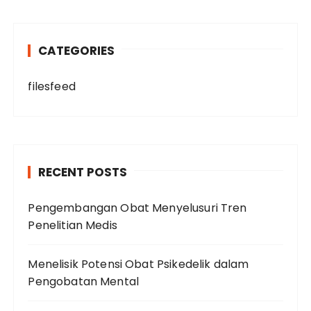
CATEGORIES
filesfeed
RECENT POSTS
Pengembangan Obat Menyelusuri Tren
Penelitian Medis
Menelisik Potensi Obat Psikedelik dalam
Pengobatan Mental