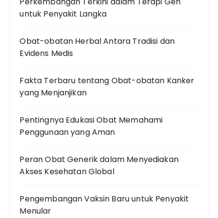
Perkembangan Terkini dalam Terapi Gen
untuk Penyakit Langka
Obat-obatan Herbal Antara Tradisi dan
Evidens Medis
Fakta Terbaru tentang Obat-obatan Kanker
yang Menjanjikan
Pentingnya Edukasi Obat Memahami
Penggunaan yang Aman
Peran Obat Generik dalam Menyediakan
Akses Kesehatan Global
Pengembangan Vaksin Baru untuk Penyakit
Menular