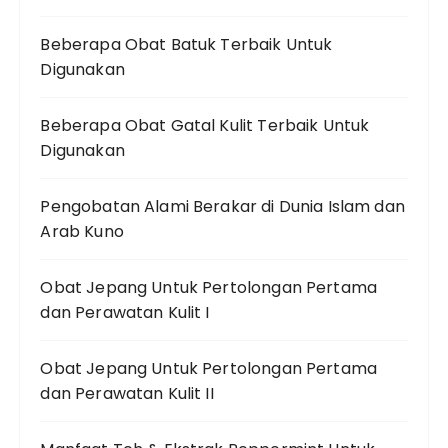
Beberapa Obat Batuk Terbaik Untuk
Digunakan
Beberapa Obat Gatal Kulit Terbaik Untuk
Digunakan
Pengobatan Alami Berakar di Dunia Islam dan
Arab Kuno
Obat Jepang Untuk Pertolongan Pertama
dan Perawatan Kulit I
Obat Jepang Untuk Pertolongan Pertama
dan Perawatan Kulit II