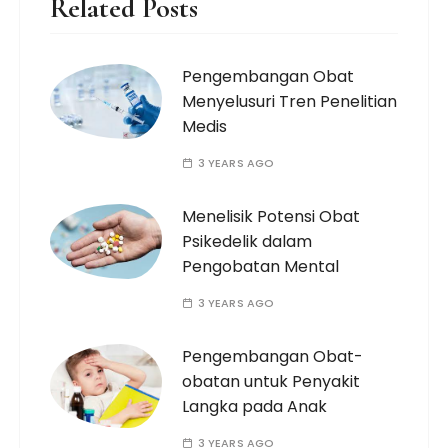
Related Posts
Pengembangan Obat
Menyelusuri Tren Penelitian
Medis
3 YEARS AGO
Menelisik Potensi Obat
Psikedelik dalam
Pengobatan Mental
3 YEARS AGO
Pengembangan Obat-
obatan untuk Penyakit
Langka pada Anak
3 YEARS AGO