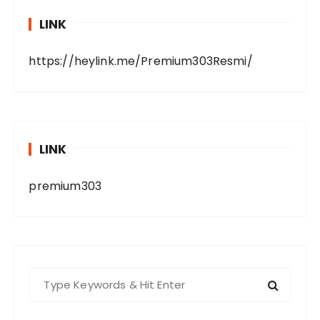
LINK
https://heylink.me/Premium303Resmi/
LINK
premium303
S
e
a