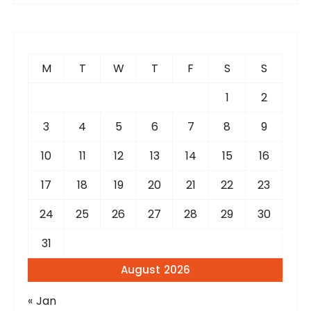
r
c
h
f
M
T
W
T
F
S
S
o
r
1
2
:
3
4
5
6
7
8
9
10
11
12
13
14
15
16
17
18
19
20
21
22
23
24
25
26
27
28
29
30
31
August 2026
« Jan