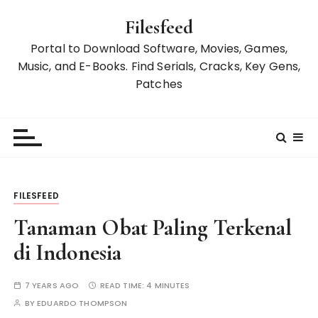
S
Filesfeed
k
i
Portal to Download Software, Movies, Games,
p
Music, and E-Books. Find Serials, Cracks, Key Gens,
t
Patches
o
c
o
n
t
e
FILESFEED
n
t
Tanaman Obat Paling Terkenal
di Indonesia
7 YEARS AGO
READ TIME:
4 MINUTES
BY
EDUARDO THOMPSON