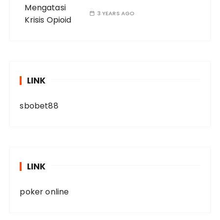
3 YEARS AGO
LINK
sbobet88
LINK
poker online