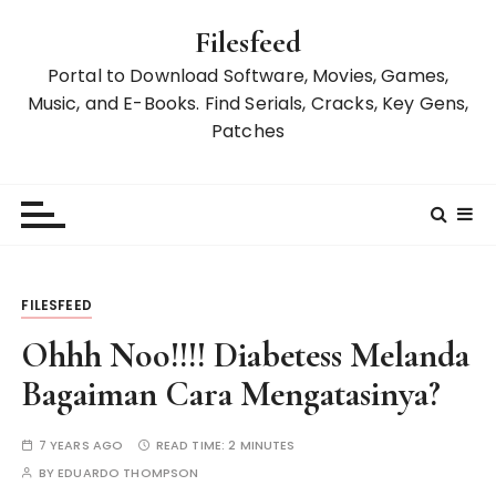
S
Filesfeed
k
i
Portal to Download Software, Movies, Games,
p
Music, and E-Books. Find Serials, Cracks, Key Gens,
t
Patches
o
c
o
n
t
e
FILESFEED
n
t
Ohhh Noo!!!! Diabetess Melanda
Bagaiman Cara Mengatasinya?
7 YEARS AGO
READ TIME:
2 MINUTES
BY
EDUARDO THOMPSON