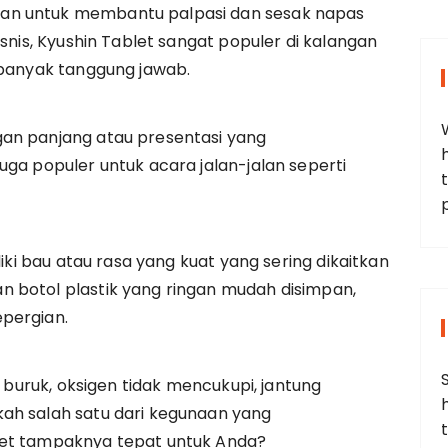
an untuk membantu palpasi dan sesak napas
isnis, Kyushin Tablet sangat populer di kalangan
 banyak tanggung jawab.
an panjang atau presentasi yang
uga populer untuk acara jalan-jalan seperti
t
liki bau atau rasa yang kuat yang sering dikaitkan
 botol plastik yang ringan mudah disimpan,
pergian.
i buruk, oksigen tidak mencukupi, jantung
ah salah satu dari kegunaan yang
let tampaknya tepat untuk Anda?