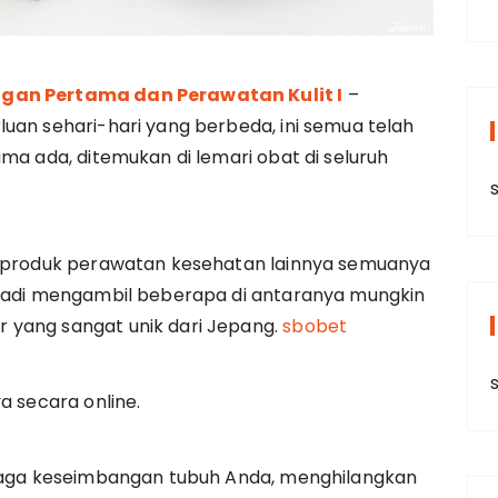
ngan Pertama dan Perawatan Kulit I
–
uan sehari-hari yang berbeda, ini semua telah
ama ada, ditemukan di lemari obat di seluruh
n produk perawatan kesehatan lainnya semuanya
 jadi mengambil beberapa di antaranya mungkin
 yang sangat unik dari Jepang.
sbobet
s
a secara online.
njaga keseimbangan tubuh Anda, menghilangkan