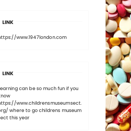
LINK
https://www.1947london.com
LINK
Learning can be so much fun if you
know
https://www.childrensmuseumsect.
org/
where to go childrens museum
sect this year