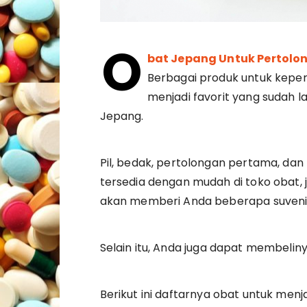
O
bat Jepang Untuk Pertolo
Berbagai produk untuk keperl
menjadi favorit yang sudah l
Jepang.
Pil, bedak, pertolongan pertama, da
tersedia dengan mudah di toko obat,
akan memberi Anda beberapa suvenir
Selain itu, Anda juga dapat membeliny
Berikut ini daftarnya obat untuk me