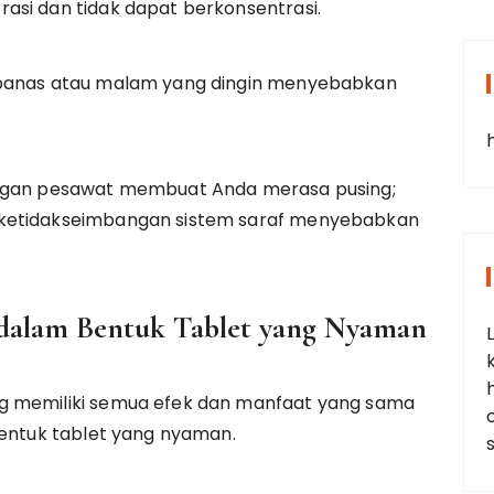
asi dan tidak dapat berkonsentrasi.
 panas atau malam yang dingin menyebabkan
angan pesawat membuat Anda merasa pusing;
 ketidakseimbangan sistem saraf menyebabkan
n dalam Bentuk Tablet yang Nyaman
g memiliki semua efek dan manfaat yang sama
bentuk tablet yang nyaman.