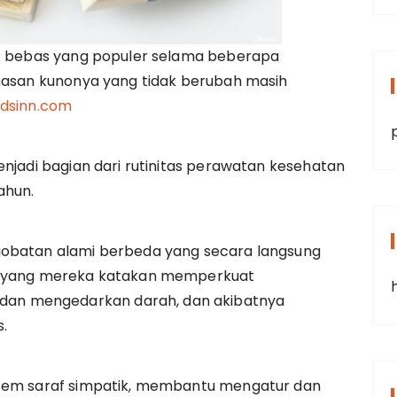
at bebas yang populer selama beberapa
emasan kunonya yang tidak berubah masih
dsinn.com
enjadi bagian dari rutinitas perawatan kesehatan
ahun.
gobatan alami berbeda yang secara langsung
g, yang mereka katakan memperkuat
n mengedarkan darah, dan akibatnya
.
stem saraf simpatik, membantu mengatur dan