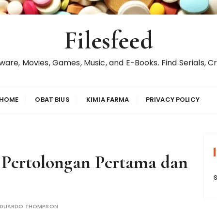
Filesfeed
ware, Movies, Games, Music, and E-Books. Find Serials, C
HOME
OBAT BIUS
KIMIA FARMA
PRIVACY POLICY
 Pertolongan Pertama dan
EDUARDO THOMPSON