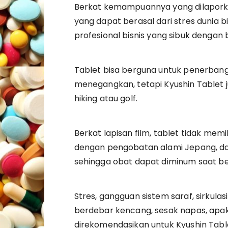
Berkat kemampuannya yang dilapork
yang dapat berasal dari stres dunia b
profesional bisnis yang sibuk dengan
Tablet bisa berguna untuk penerbang
menegangkan, tetapi Kyushin Tablet j
hiking atau golf.
Berkat lapisan film, tablet tidak memi
dengan pengobatan alami Jepang, dan
sehingga obat dapat diminum saat be
Stres, gangguan sistem saraf, sirkulas
berdebar kencang, sesak napas, apak
direkomendasikan untuk Kyushin Tab