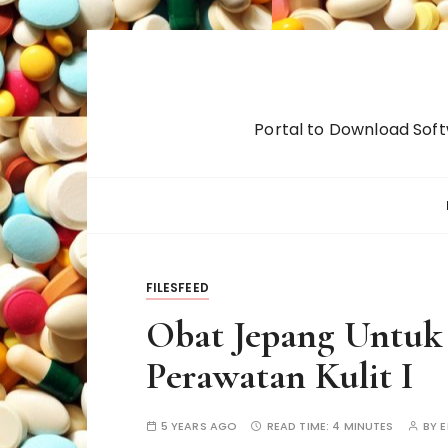
S
k
i
p
Portal to Download Soft
t
o
c
o
n
t
FILESFEED
e
n
Obat Jepang Untuk
t
Perawatan Kulit I
5 YEARS AGO
READ TIME:
4 MINUTES
BY