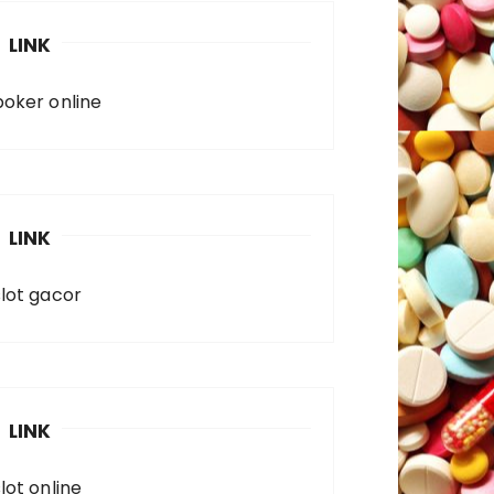
LINK
poker online
LINK
slot gacor
LINK
lot online